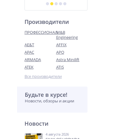
Производители
ПРОФЕССИОНАЛ
M&B
Engineering
AE&T
AFFIX
APAC
APO
ARMADA
Astra Minilift
ATEK
ATIS
Все производители
Будьте в курсе!
Новости, обзоры и акции
Новости
4 августа 2026