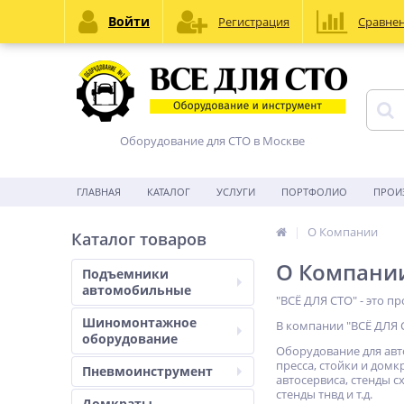
Войти
Регистрация
Сравне
Оборудование для СТО в Москве
ГЛАВНАЯ
КАТАЛОГ
УСЛУГИ
ПОРТФОЛИО
ПРОИ
О Компании
Каталог товаров
О Компани
Подъемники
автомобильные
"ВСЁ ДЛЯ СТО" - это п
Шиномонтажное
В компании "ВСЁ ДЛЯ 
оборудование
Оборудование для авт
пресса, стойки и дом
Пневмоинструмент
автосервиса, стенды 
стенды тнвд и т.д.
Домкраты