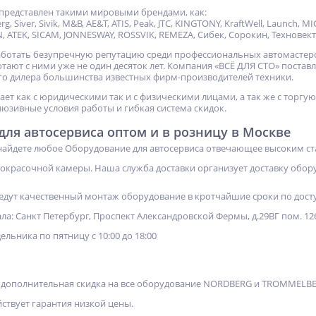
представлен такими мировыми брендами, как:
g, Siver, Sivik, M&B, AE&T, ATIS, Peak, JTC, KINGTONY, KraftWell, Launch
, ATEK, SICAM, JONNESWAY, ROSSVIK, REMEZA, Сибек, Сорокин, Технове
работать безупречную репутацию среди профессиональных автомасте
тают с ними уже не один десяток лет. Компания «ВСЁ ДЛЯ СТО» постав
о дилера большинства известных фирм-производителей техники.
ет как с юридическими так и с физическими лицами, а так же с то
люзивные условия работы и гибкая система скидок.
ля автосервиса оптом и в розницу в Москве
найдете любое Оборудование для автосервиса отвечающее высоким ст
покрасочной камеры. Наша служба доставки организует доставку обору
едут качественный монтаж оборудование в кротчайшие сроки по дост
ла: Санкт Петербург, Проспект Александровской Фермы, д.29ВГ пом. 12
льника по пятницу с 10:00 до 18:00
и дополнительная скидка на все оборудование NORDBERG и TROMMELBE
ствует гарантия низкой цены.