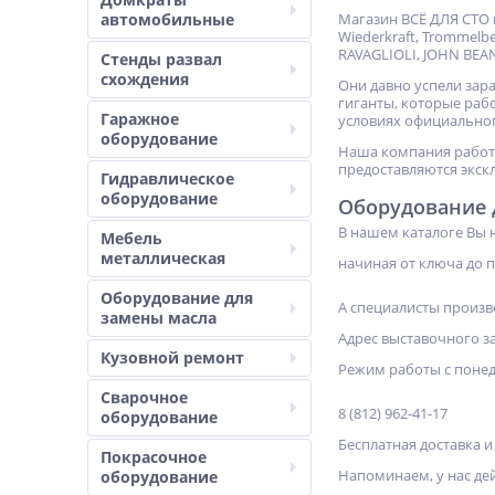
автомобильные
Магазин ВСЁ ДЛЯ СТО 
Wiederkraft, Trommelber
RAVAGLIOLI, JOHN BEAN
Стенды развал
схождения
Они давно успели за
гиганты, которые рабо
Гаражное
условиях официальног
оборудование
Наша компания работа
предоставляются экск
Гидравлическое
оборудование
Оборудование д
В нашем каталоге Вы 
Мебель
металлическая
начиная от ключа до 
Оборудование для
А специалисты произв
замены масла
Адрес выставочного за
Кузовной ремонт
Режим работы с понеде
Сварочное
8 (812) 962-41-17
оборудование
Бесплатная доставка 
Покрасочное
Напоминаем, у нас дей
оборудование