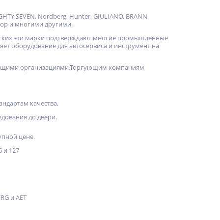
, MIGHTY SEVEN, Nordberg, Hunter, GIULIANO, BRANN,
ктор и многими другими.
рских эти марки подтверждают многие промышленные
ляет оборудование для автосервиса и инструмент на
ргующими организациями.Торгующим компаниям
андартам качества,
дования до двери.
упной цене.
6 и 127
RG и AET