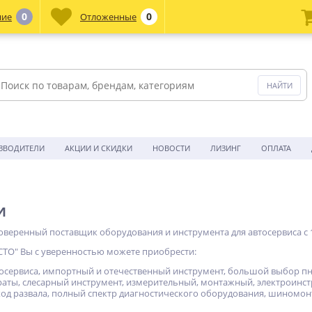
0
0
ние
Отложенные
ЗВОДИТЕЛИ
АКЦИИ И СКИДКИ
НОВОСТИ
ЛИЗИНГ
ОПЛАТА
и
роверенный поставщик оборудования и инструмента для автосервиса с 1
СТО" Вы с уверенностью можете приобрести:
осервиса, импортный и отечественный инструмент, большой выбор пн
краты, слесарный инструмент, измерительный, монтажный, электроинс
сход развала, полный спектр диагностического оборудования, шиномо