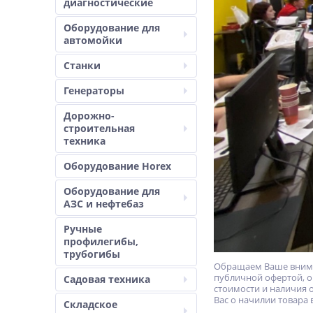
диагностические
Оборудование для
автомойки
Станки
Генераторы
Дорожно-
строительная
техника
Оборудование Horex
Оборудование для
АЗС и нефтебаз
Ручные
профилегибы,
трубогибы
Обращаем Ваше вниман
публичной офертой, о
Садовая техника
стоимости и наличия 
Вас о начилии товара 
Складское