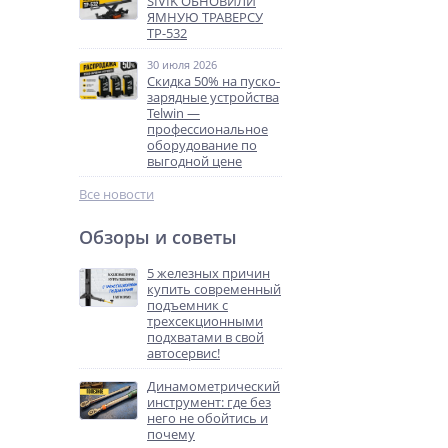
SIVIK ОБНОВИЛИ
ЯМНУЮ ТРАВЕРСУ
ТР-532
30 июля 2026
Скидка 50% на пуско-
зарядные устройства
Telwin —
профессиональное
оборудование по
выгодной цене
Все новости
Обзоры и советы
5 железных причин
купить современный
подъемник с
трехсекционными
подхватами в свой
автосервис!
Динамометрический
инструмент: где без
него не обойтись и
почему