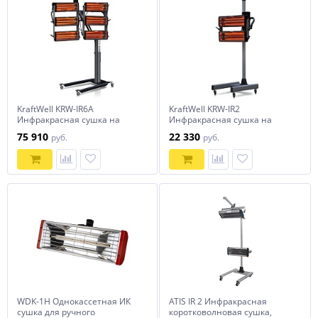
KraftWell KRW-IR6A
KraftWell KRW-IR2
Инфракрасная сушка на
Инфракрасная сушка на
стойке, 6 софитов
стойке, 2 софита
75 910
22 330
руб.
руб.
WDK-1H Однокассетная ИК
ATIS IR 2 Инфракрасная
сушка для ручного
коротковолновая сушка,