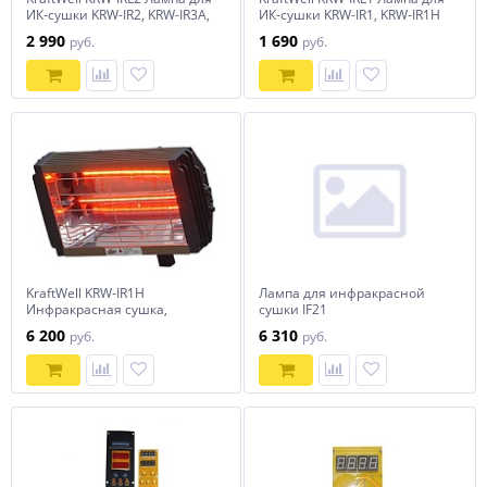
ИК-сушки KRW-IR2, KRW-IR3A,
ИК-сушки KRW-IR1, KRW-IR1H
KRW-IR6A
2 990
1 690
руб.
руб.
KraftWell KRW-IR1H
Лампа для инфракрасной
Инфракрасная сушка,
сушки IF21
ручная, 1 софит
6 200
6 310
руб.
руб.