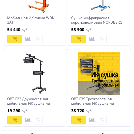
Мобильная ИК сушка WDK-
Сушка инфракрасная
3AT
коротковолновая NORDBERG
IF13
54 440
55 900
руб.
руб.
OPT-F22 Двухкассетная
OPT-F3S Трехкассетная
мобильная ИК сушка на
мобильная ИК сушка на
двухсекционной стойке
пантографической стойке
19 290
38 720
руб.
руб.
OPTIMUS