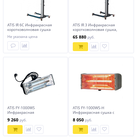
ATIS IR 6C Инфракрасная
ATIS IR 3 Инфракрасная
коротковолновая сушка
коротковолновая сушка,
мощность
мощность 3х1000Вт
Не указана цена
65 880
руб.
ATIS FY-1000WS
ATIS FY-1000WS-H
Инфракрасная
Инфракрасная сушка с
коротковолновая сушка,
ручкой (без стойки)
9 260
8 050
руб.
руб.
мощность 1х1000Вт