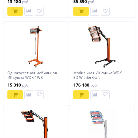
13 180
55 590
руб.
руб.
Однокассетная мобильная
Мобильная ИК сушка WDK-
ИК сушка WDK-1WB
3D WiederKraft
15 310
176 180
руб.
руб.