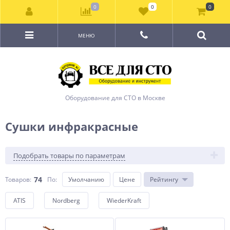
0
0
0
МЕНЮ
Оборудование для СТО в Москве
Сушки инфракрасные
Подобрать товары по параметрам
74
Товаров:
По
:
Умолчанию
Цене
Рейтингу
ATIS
Nordberg
WiederKraft