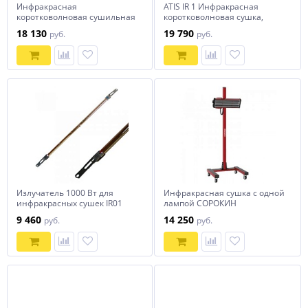
Инфракрасная
ATIS IR 1 Инфракрасная
коротковолновая сушильная
коротковолновая сушка,
установка для кузовного
мощность 1х1000Вт
18 130
19 790
руб.
руб.
ремонта, модель FY-1W, арт.
№ HZ 19.4.100 / КИТАЙ HOREX
Излучатель 1000 Вт для
Инфракрасная сушка с одной
инфракрасных сушек IR01
лампой СОРОКИН
Handheld, IR1 Economy
9 460
14 250
руб.
руб.
(длина 400 мм)