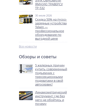
SIVIK ОБНОВИЛИ
ЯМНУЮ ТРАВЕРСУ
ТР-532
30 июля 2026
Скидка 50% на пуско-
зарядные устройства
Telwin —
профессиональное
оборудование по
выгодной цене
Все новости
Обзоры и советы
5 железных причин
купить современный
подъемник с
трехсекционными
подхватами в свой
автосервис!
Динамометрический
инструмент: где без
него не обойтись и
почему