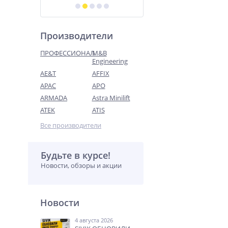
Производители
ПРОФЕССИОНАЛ
M&B
Engineering
AE&T
AFFIX
APAC
APO
ARMADA
Astra Minilift
ATEK
ATIS
Все производители
Будьте в курсе!
Новости, обзоры и акции
Новости
4 августа 2026