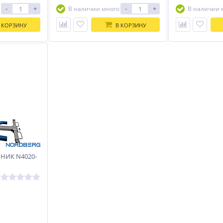
-
+
-
+
В наличии много
В наличии 
 КОРЗИНУ
В КОРЗИНУ
НИК N4020-
,5т
5