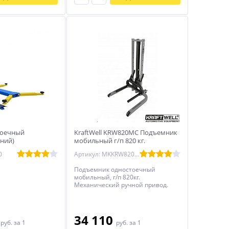
тоечный
KraftWell KRW820MC Подъемник
ний)
мобильный г/п 820 кг.
механический
0
Артикул: MKKRW820MC
Подъемник одностоечный
мобильный, г/п 820кг.
Механический ручной привод.
0
34 110
руб.
за 1
руб.
за 1