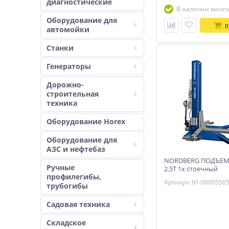
диагностические
В наличии много
Оборудование для
В
автомойки
Станки
Генераторы
Дорожно-
строительная
техника
Оборудование Horex
Оборудование для
АЗС и нефтебаз
NORDBERG ПОДЪЕМ
Ручные
2,5T 1х стоечный
профилегибы,
электрогидравлич. 2
Артикул: 01-0000550
трубогибы
Садовая техника
Складское