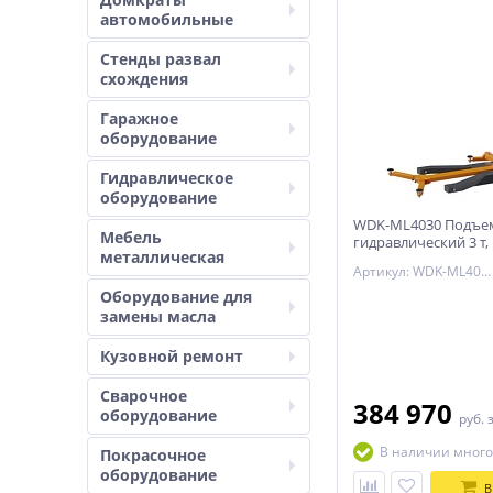
автомобильные
Стенды развал
схождения
Гаражное
оборудование
Гидравлическое
оборудование
WDK-ML4030 Подъе
Мебель
гидравлический 3 т,
металлическая
одностоечный, мо
Артикул: WDK-ML4030
Wiederkraft
Оборудование для
замены масла
Кузовной ремонт
Сварочное
384 970
оборудование
руб.
В наличии много
Покрасочное
оборудование
В