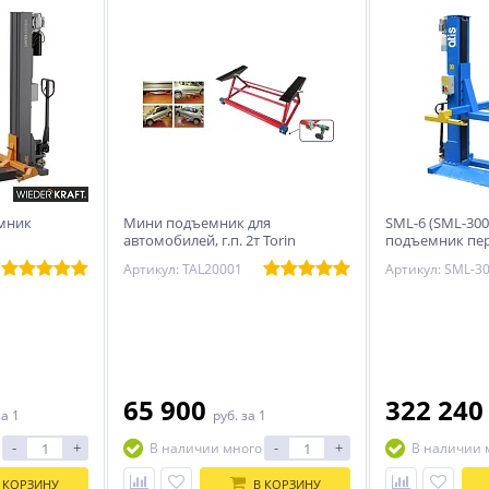
мник
Мини подъемник для
SML-6 (SML-30
автомобилей, г.п. 2т Torin
подъемник пе
бильный
TAL20001
Артикул: TAL20001
Артикул: SML-3
65 900
322 24
за 1
руб.
за 1
-
+
-
+
В наличии много
В наличии 
 КОРЗИНУ
В КОРЗИНУ