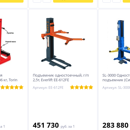
ля
Подъемник одностоечный, г/п
SL-3000 Однос
6 кг, Torin
2,5т, Everlift EE-612FE
подъемник (Си
стационарный
Артикул: EE-612FE
Артикул: SL-300
451 730
283 88
за 1
руб.
за 1