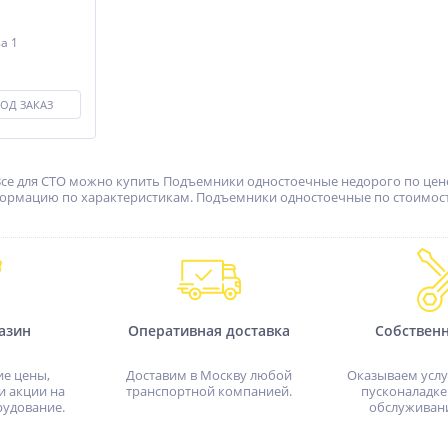
за 1
ОД ЗАКАЗ
Все для СТО можно купить Подъемники одностоечные недорого по цене 
формацию по характеристикам. Подъемники одностоечные по стоимости 
азин
Оперативная доставка
Собствен
ие цены,
Доставим в Москву любой
Оказываем услу
и акции на
транспортной компанией.
пусконаладке
рудование.
обслуживан