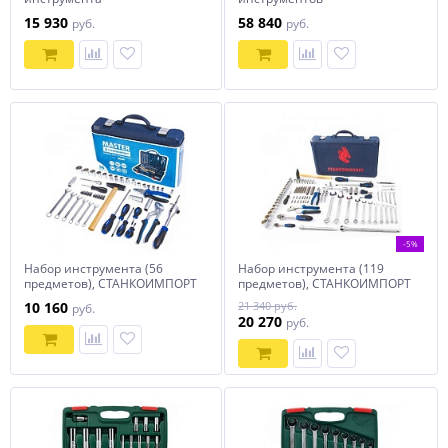
универсальный 1/4", 1/2"DR,
универсальный, раскладной
15 930
58 840
руб.
руб.
94 предмета
ящик, 103 предмета
-5%
Набор инструмента (56
Набор инструмента (119
предметов), СТАНКОИМПОРТ
предметов), СТАНКОИМПОРТ
CS-TK56PMQ
CS-TK119PMQ
10 160
21 340 руб.
руб.
20 270
руб.