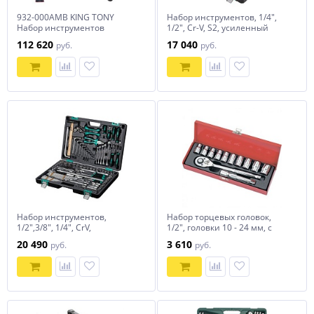
932-000AMB KING TONY
Набор инструментов, 1/4",
Набор инструментов
1/2", Cr-V, S2, усиленный
"UNION" в синей тележке,
кейс, 119 предметов Stels
112 620
17 040
руб.
руб.
173 предмета
Набор инструментов,
Набор торцевых головок,
1/2",3/8", 1/4", CrV,
1/2", головки 10 - 24 мм, с
пластиковый кейс 142
трещот. ключом, 12
20 490
3 610
руб.
руб.
предмета Stels
предметов Matrix