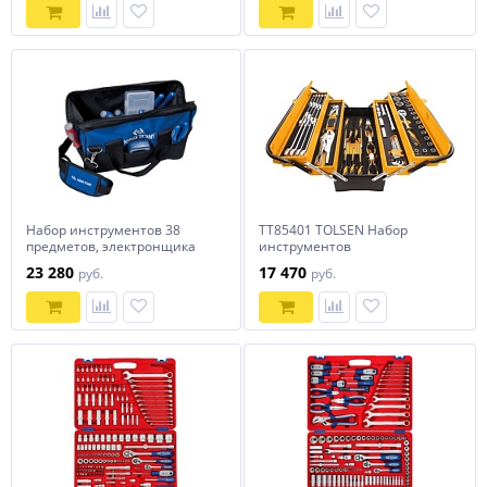
Набор инструментов 38
TT85401 TOLSEN Набор
предметов, электронщика
инструментов
KING TONY 91038MY01
универсальный, раскладной
23 280
17 470
руб.
руб.
ящик, 60 предметов