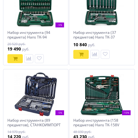
-5%
Набор инструмента (94
Набор инструмента (37
предмета) Hans TK-94
предметов) Hans TK-37
20 520 руб.
10 840
руб.
19 490
руб.
-5%
-10%
Набор инструмента (89
Набор инструмента (158
предметов), СТАНКОИМПОРТ
предметов) Hans ТK-158V
CS-TK89PMQ
14 970 руб.
48 030 руб.
14 220
43 230
руб.
руб.