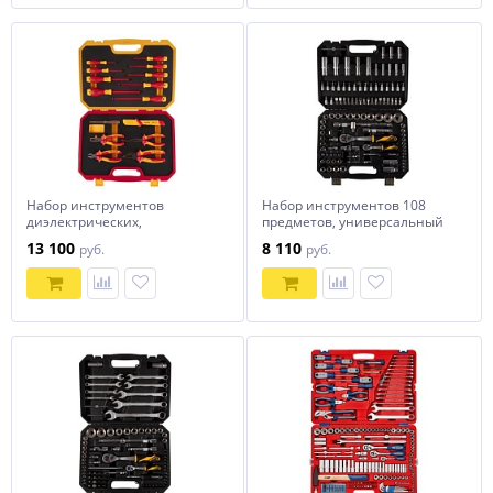
Набор инструментов
Набор инструментов 108
диэлектрических,
предметов, универсальный
универсальный, 15
TOLSEN TT15144
13 100
8 110
руб.
руб.
предметов TOLSEN TTV82115