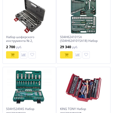
Набор шоферского
S04H624101SA
инструмента № 2,
(S04H624101SA18) Набор
пластиковый бокс (НИЗ)
инструмента универсальный
2 700
29 340
руб.
руб.
Россия
1/4", 1/2"DR, 101 предмет
S04H52494S Набор
KING TONY Набор
инструмента
инструментов