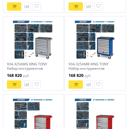
934-325AMG KING TONY
934-325AMB KING TONY
Набор инструментов
Набор инструментов
"BOARD" в серой тележке,
"BOARD" в синей тележке,
168 820
168 820
руб.
руб.
325 предметов
325 предметов