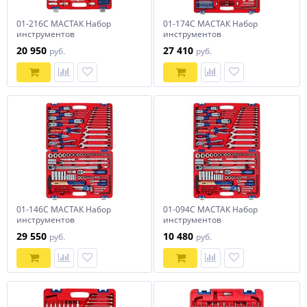
01-216C МАСТАК Набор
01-174C МАСТАК Набор
инструментов
инструментов
универсальный, 216
универсальный, 174
20 950
27 410
руб.
руб.
предметов
предмета
01-146C МАСТАК Набор
01-094C МАСТАК Набор
инструментов
инструментов
универсальный, 146
универсальный, 94 предмета
29 550
10 480
руб.
руб.
предметов