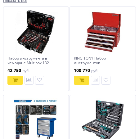
Показать все
Набор инструмента в
KING TONY Набор
чемодане Multibox 132
инструментов
предмета СОРОКИН
универсальный, выдвижной
42 750
100 770
руб.
руб.
ящик, 219 предметов