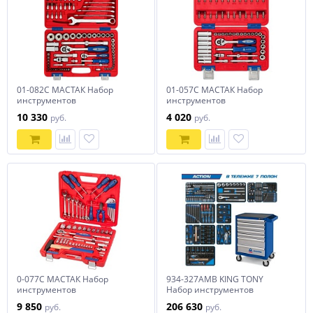
01-082C МАСТАК Набор
01-057C МАСТАК Набор
инструментов
инструментов
универсальный, 82
универсальный, 57
10 330
4 020
руб.
руб.
предмета
предметов
0-077C МАСТАК Набор
934-327AMB KING TONY
инструментов
Набор инструментов
универсальный, 77
"ACTION" в синей тележке,
9 850
206 630
руб.
руб.
предметов
327 предметов