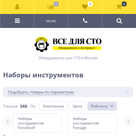
0
0
0
МЕНЮ
Оборудование для СТО в Москве
Наборы инструментов
Подобрать товары по параметрам
588
Товаров:
По
:
Умолчанию
Цене
Рейтингу
Наборы
Наборы
Наб
инструментов
инструментов
инс
Forcekraft
Forsage