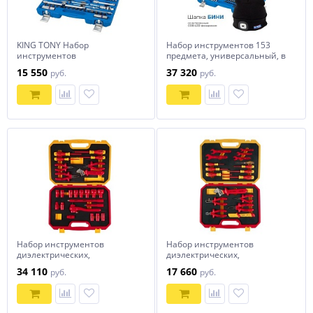
KING TONY Набор
Набор инструментов 153
инструментов
предмета, универсальный, в
универсальный, 83
комплекте фонарь налобный
15 550
37 320
руб.
руб.
предмета
KING TONY P7553MR03
Набор инструментов
Набор инструментов
диэлектрических,
диэлектрических,
универсальный, 25
универсальный, 18
34 110
17 660
руб.
руб.
предметов TOLSEN TTV83825
предметов TOLSEN TTV83718