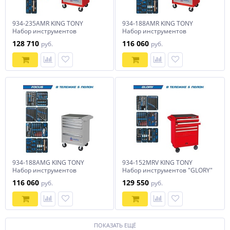
934-235AMR KING TONY
934-188AMR KING TONY
Набор инструментов
Набор инструментов
"EFFORT" в красной тележке,
"FOCUS" в красной тележке,
128 710
116 060
руб.
руб.
235 предметов
188 предметов
934-188AMG KING TONY
934-152MRV KING TONY
Набор инструментов
Набор инструментов "GLORY"
"FOCUS" в серой тележке,
в красной тележке, 152
116 060
129 550
руб.
руб.
188 предметов
предмета
ПОКАЗАТЬ ЕЩЁ