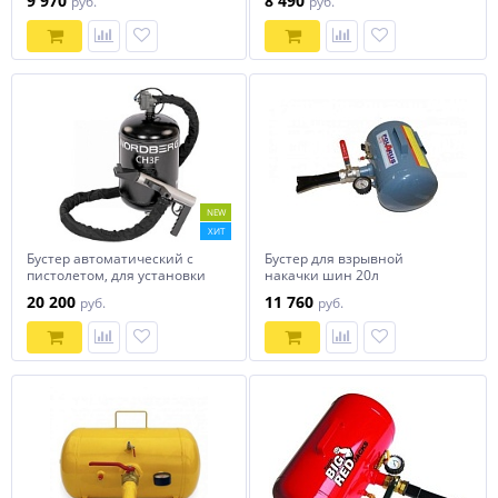
9 970
8 490
руб.
руб.
NEW
ХИТ
Бустер автоматический с
Бустер для взрывной
пистолетом, для установки
накачки шин 20л
на ШМС NORDBERG CH3F
20 200
11 760
руб.
руб.