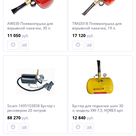
AW030 Пневмопушка для
TRAD018 Пневмопушка для
взрывной накачки, 30 л.
взрывной накачки, 19 л.
Станкоимпорт
11 050
17 120
руб.
руб.
Sicam 1695103858 Бустер с
Бустер для подкачки шин 30
ресивером 20 литров
л, модель XW-7,5, HOREX арт.
№ HZ 08.601 / КИТАЙ horex
88 270
12 840
руб.
руб.