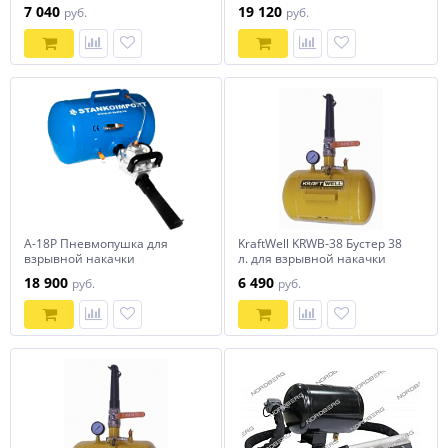
7 040
19 120
руб.
руб.
A-18P Пневмопушка для
KraftWell KRWB-38 Бустер 38
взрывной накачки
л. для взрывной накачки
колес
18 900
6 490
руб.
руб.