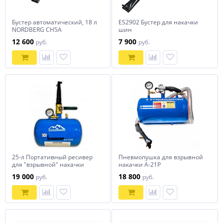
Бустер автоматический, 18 л
ES2902 Бустер для накачки
NORDBERG CH5A
шин
12 600
7 900
руб.
руб.
25-л Портативный ресивер
Пневмопушка для взрывной
для "взрывной" накачки
накачки A-21P
BST255 Trommelberg
19 000
18 800
руб.
руб.