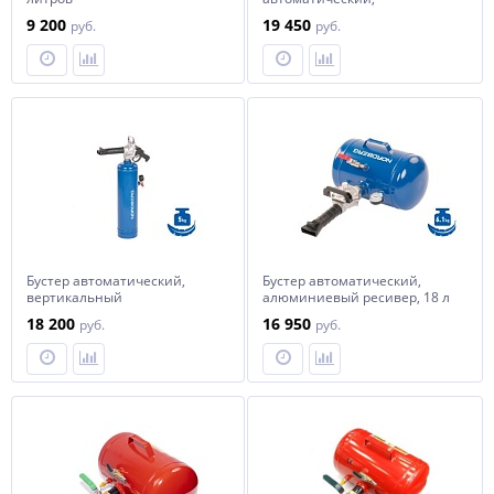
алюминиевый ресивер, 12 л
9 200
19 450
руб.
руб.
Бустер автоматический,
Бустер автоматический,
вертикальный
алюминиевый ресивер, 18 л
алюминиевый ресивер, 12 л
NORDBERG CH5AL
18 200
16 950
руб.
руб.
NORDBERG CH3ALV