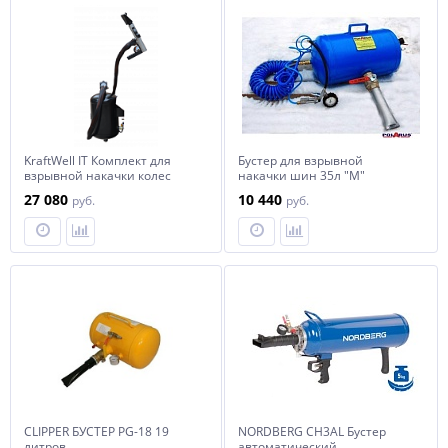
KraftWell IT Комплект для
Бустер для взрывной
взрывной накачки колес
накачки шин 35л "M"
27 080
10 440
руб.
руб.
CLIPPER БУСТЕР PG-18 19
NORDBERG CH3AL Бустер
литров
автоматический,