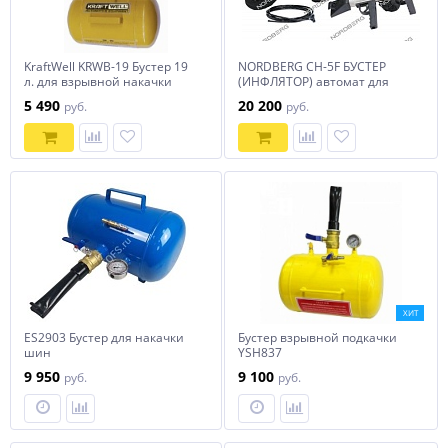
KraftWell KRWB-19 Бустер 19
NORDBERG CH-5F БУСТЕР
л. для взрывной накачки
(ИНФЛЯТОР) автомат для
колес
установки на ШМС, с
5 490
20 200
руб.
руб.
пистолетом
ХИТ
ES2903 Бустер для накачки
Бустер взрывной подкачки
шин
YSH837
9 950
9 100
руб.
руб.