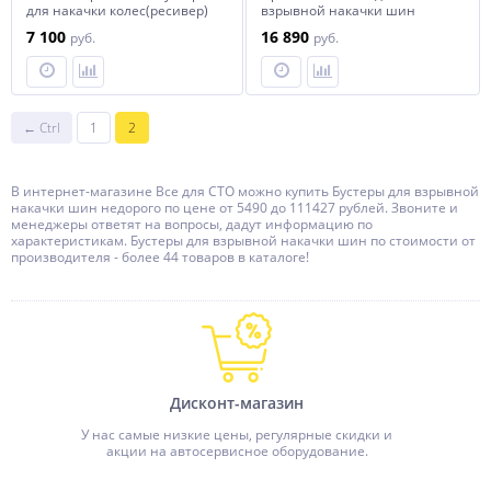
для накачки колес(ресивер)
взрывной накачки шин
(бустер) M&B KIT IT
7 100
16 890
руб.
руб.
← Ctrl
1
2
В интернет-магазине Все для СТО можно купить Бустеры для взрывной
накачки шин недорого по цене от 5490 до 111427 рублей. Звоните и
менеджеры ответят на вопросы, дадут информацию по
характеристикам. Бустеры для взрывной накачки шин по стоимости от
производителя - более 44 товаров в каталоге!
Дисконт-магазин
У нас самые низкие цены, регулярные скидки и
акции на автосервисное оборудование.