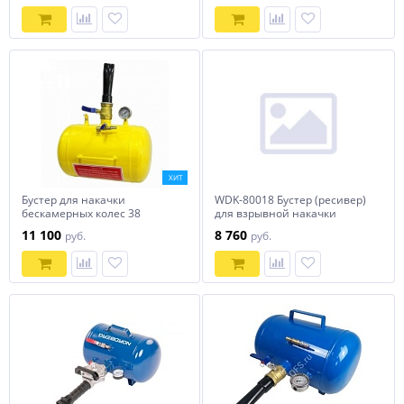
ХИТ
Бустер для накачки
WDK-80018 Бустер (ресивер)
бескамерных колес 38
для взрывной накачки
литров YSH836
безкамерных шин. Объем
11 100
8 760
руб.
руб.
ресивера 19л Wiederkraft