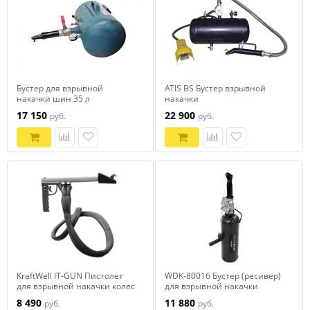
Бустер для взрывной
ATIS BS Бустер взрывной
накачки шин 35 л
накачки
17 150
22 900
руб.
руб.
KraftWell IT-GUN Пистолет
WDK-80016 Бустер (ресивер)
для взрывной накачки колес
для взрывной накачки
бескамерных шин, объем 11
8 490
11 880
руб.
руб.
л