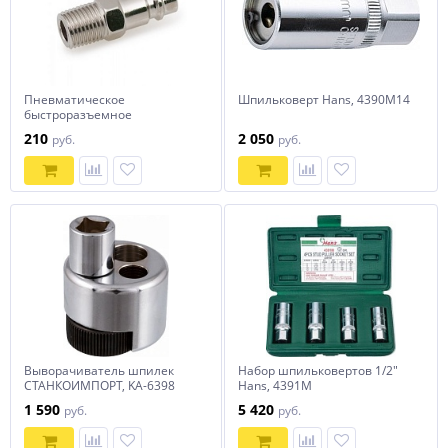
Пневматическое
Шпильковерт Hans, 4390M14
быстроразъемное
соединение с наружной
210
2 050
руб.
руб.
резьбой 1/4" G, Hans, 8513-2P
Выворачиватель шпилек
Набор шпильковертов 1/2"
СТАНКОИМПОРТ, KA-6398
Hans, 4391M
1 590
5 420
руб.
руб.