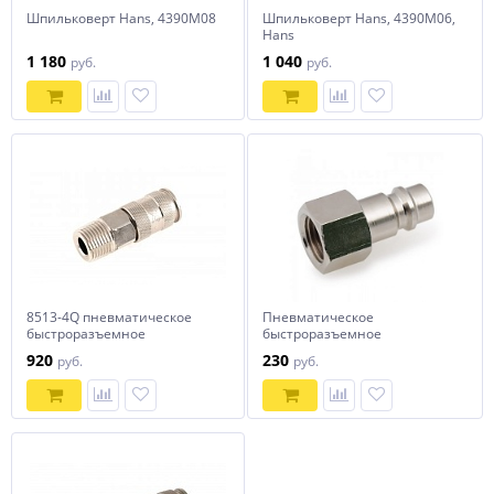
Шпильковерт Hans, 4390M08
Шпильковерт Hans, 4390M06,
Hans
1 180
1 040
руб.
руб.
8513-4Q пневматическое
Пневматическое
быстроразъемное
быстроразъемное
соединение с наружной
соединение с внутренней
920
230
руб.
руб.
резьбой 1/2"
резьбой 1/4" G, Hans, 8512-2P