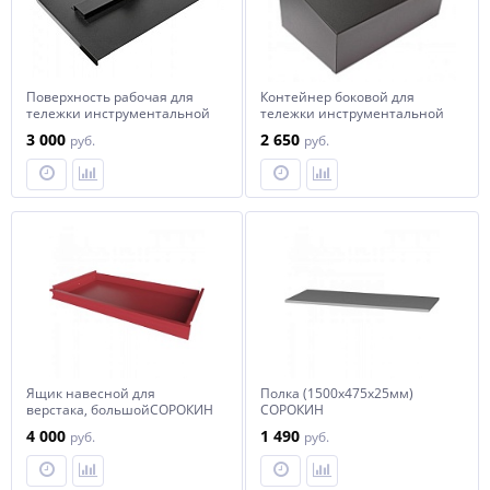
Поверхность рабочая для
Контейнер боковой для
тележки инструментальной
тележки инструментальной
JTC-5021 размер
JTC-5021 692х334х30мм JTC
3 000
2 650
руб.
руб.
402х301х221мм JTC
Ящик навесной для
Полка (1500х475х25мм)
верстака, большойСОРОКИН
СОРОКИН
4 000
1 490
руб.
руб.