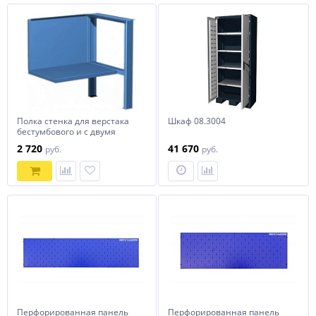
Полка стенка для верстака
Шкаф 08.3004
бестумбового и с двумя
тумбами феррум 01.501 5015
2 720
41 670
руб.
руб.
FERRUM
Перфорированная панель
Перфорированная панель