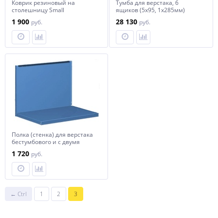
Коврик резиновый на
Тумба для верстака, 6
столешницу Small
ящиков (5х95, 1х285мм)
(1000х750х3мм) СОРОКИН
СОРОКИН
1 900
28 130
руб.
руб.
Полка (стенка) для верстака
бестумбового и с двумя
тумбами феррум 01.500 5015
1 720
руб.
FERRUM
← Ctrl
1
2
3