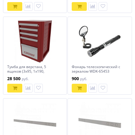
Тумба для верстака, 5
Фонарь телескопический с
ящиков (3х95, 1х190,
зеркалом WDK-65453
1х285мм) СОРОКИН
28 500
900
руб.
руб.