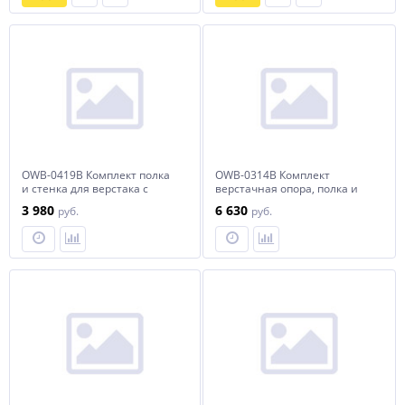
OWB-0419B Комплект полка
OWB-0314B Комплект
и стенка для верстака с
верстачная опора, полка и
двумя тумбами
стенка для верстака с одной
3 980
6 630
руб.
руб.
тумбой