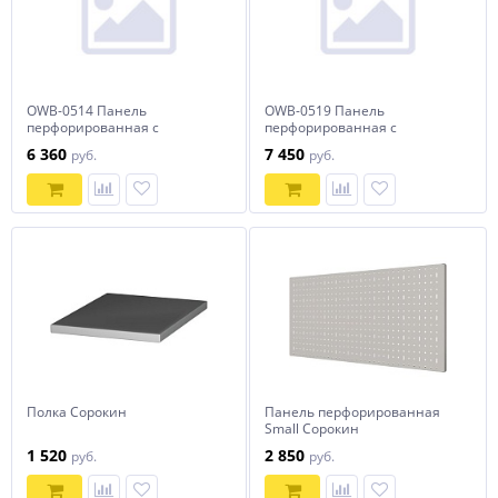
OWB-0514 Панель
OWB-0519 Панель
перфорированная с
перфорированная с
крепежом для верстака с
крепежом для верстака с
6 360
7 450
руб.
руб.
одной тумбой,
двумя тумбами,
1390х480х40мм
1900х480х40мм
Полка Сорокин
Панель перфорированная
Small Сорокин
1 520
2 850
руб.
руб.