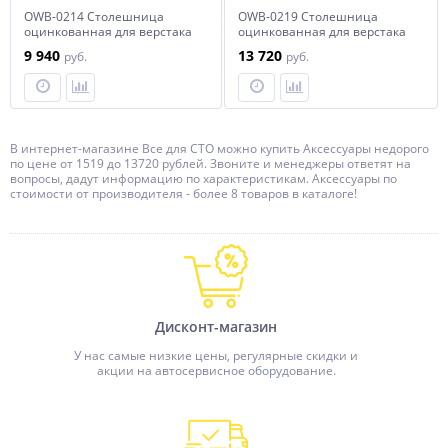
OWB-0214 Столешница
OWB-0219 Столешница
оцинкованная для верстака
оцинкованная для верстака
с одной тумбой, 1390х686 мм
с двумя тумбами, 1900х686
9 940
13 720
руб.
руб.
мм
В интернет-магазине Все для СТО можно купить Аксессуары недорого
по цене от 1519 до 13720 рублей. Звоните и менеджеры ответят на
вопросы, дадут информацию по характеристикам. Аксессуары по
стоимости от производителя - более 8 товаров в каталоге!
Дисконт-магазин
У нас самые низкие цены, регулярные скидки и
акции на автосервисное оборудование.