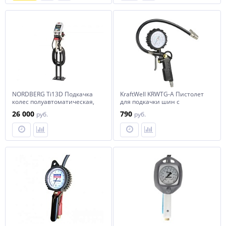
NORDBERG Ti13D Подкачка
KraftWell KRWTG-A Пистолет
колес полуавтоматическая,
для подкачки шин с
напольная
аналоговым манометром
26 000
790
руб.
руб.