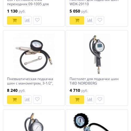
переходник 09-1095 для
WDK-29110
сдвоенных колес
1 130
5 050
руб.
руб.
Пневматическая подкачка
Пистолет для подкачки шин
шин с манометром, 3-1/2",
Ti8D NORDBERG
Hans, TPG-U3
8 240
4 710
руб.
руб.