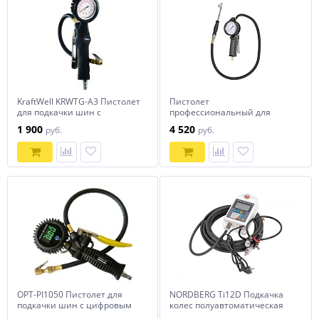
KraftWell KRWTG-A3 Пистолет
Пистолет
для подкачки шин с
профессиональный для
аналоговым жидкостным
подкачки колес,
1 900
4 520
руб.
руб.
манометром
обрезиненный, для грузовых
автомобилей NORDBERG Ti8L
OPT-PI1050 Пистолет для
NORDBERG Ti12D Подкачка
подкачки шин с цифровым
колес полуавтоматическая
дисплеем 0,35-16 бар
настенная