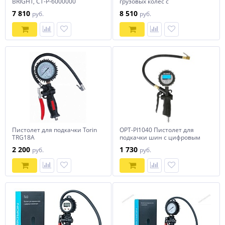
BRIGHT, CT-P-6000000
грузовых колес с
манометром 15 Bar TOPTUL
7 810
8 510
руб.
руб.
JEAL220B
Пистолет для подкачки Torin
OPT-PI1040 Пистолет для
TRG18A
подкачки шин с цифровым
дисплеем 0,35-12 бар
2 200
1 730
руб.
руб.
OPTIMUS