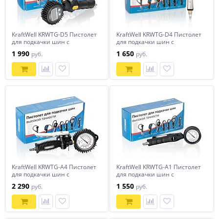
KraftWell KRWTG-D5 Пистолет
KraftWell KRWTG-D4 Пистолет
для подкачки шин с
для подкачки шин с
цифровым манометром
цифровым манометром
1 990
1 650
руб.
руб.
KraftWell KRWTG-A4 Пистолет
KraftWell KRWTG-A1 Пистолет
для подкачки шин с
для подкачки шин с
аналоговым жидкостным
аналоговым манометром
2 290
1 550
руб.
руб.
манометром