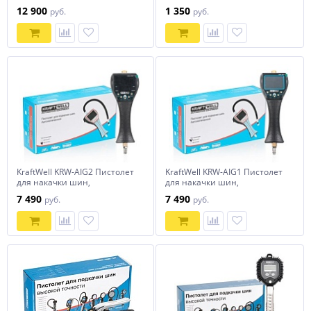
автоматическое
цифровым манометром
12 900
1 350
руб.
руб.
KraftWell KRW-AIG2 Пистолет
KraftWell KRW-AIG1 Пистолет
для накачки шин,
для накачки шин,
автоматический, с LED
автоматический, с LCD
7 490
7 490
руб.
руб.
дисплеем
дисплеем