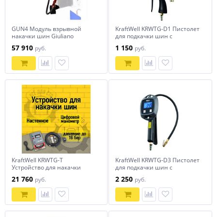
GUN4 Модуль взрывной
KraftWell KRWTG-D1 Пистолет
накачки шин Giuliano
для подкачки шин с
цифровым манометром
57 910
1 150
руб.
руб.
KraftWell KRWTG-T
KraftWell KRWTG-D3 Пистолет
Устройство для накачки
для подкачки шин с
шин, автоматическое
цифровым манометром
21 760
2 250
руб.
руб.