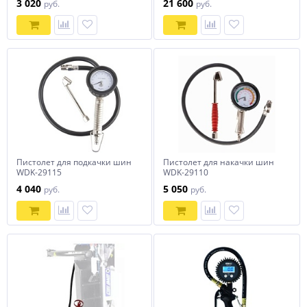
3 020
21 600
руб.
руб.
OPTIMUS
Пистолет для подкачки шин
Пистолет для накачки шин
WDK-29115
WDK-29110
4 040
5 050
руб.
руб.