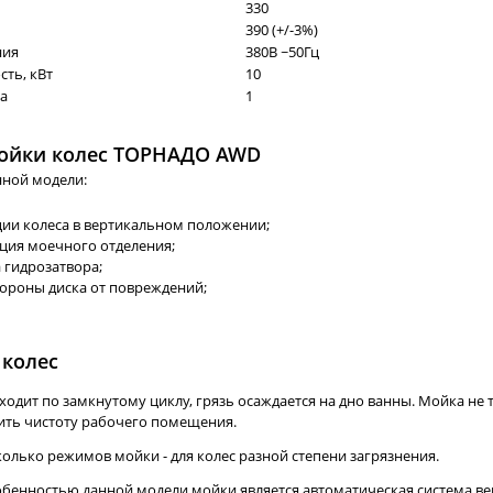
330
390 (+/-3%)
ния
380В ~50Гц
ть, кВт
10
Па
1
ойки колес ТОРНАДО AWD
нной модели:
ции колеса в вертикальном положении;
ция моечного отделения;
 гидрозатвора;
ороны диска от повреждений;
 колес
ходит по замкнутому циклу, грязь осаждается на дно ванны. Мойка не
ить чистоту рабочего помещения.
олько режимов мойки - для колес разной степени загрязнения.
бенностью данной модели мойки является автоматическая система ве