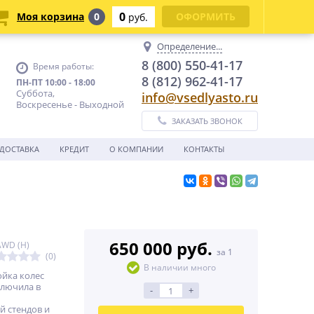
0
Моя корзина
0
ОФОРМИТЬ
руб.
Определение...
8 (800) 550-41-17
Время работы:
8 (812) 962-41-17
ПН-ПТ 10:00 - 18:00
Суббота,
info@vsedlyasto.ru
Воскресенье - Выходной
ЗАКАЗАТЬ ЗВОНОК
ДОСТАВКА
КРЕДИТ
О КОМПАНИИ
КОНТАКТЫ
650 000 руб.
AWD (H)
за 1
(0)
В наличии много
йка колес
лючила в
-
+
й стендов и