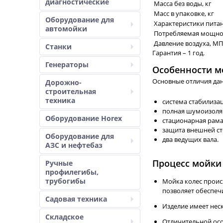
диагностические
Масса без воды, кг
Масс в упаковке, кг
Оборудование для
Характеристики пита
автомойки
Потребляемая мощнос
Давление воздуха, М
Станки
Гарантия – 1 год.
Генераторы
Особенности м
Основные отличия да
Дорожно-
строительная
техника
система стабилиза
полная шумоизоля
Оборудование Horex
стационарная рама
защита внешней ст
Оборудование для
два ведущих вала.
АЗС и нефтебаз
Процесс мойки
Ручные
профилегибы,
трубогибы
Мойка колес проис
позволяет обеспеч
Садовая техника
Изделие имеет неск
Складское
Отличительной осо