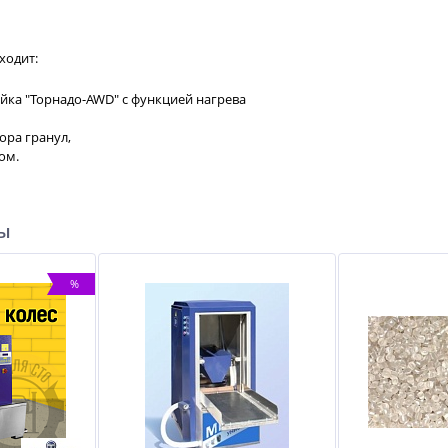
ходит:
йка "Торнадо-AWD" с функцией нагрева
ора гранул,
ом.
ры
%