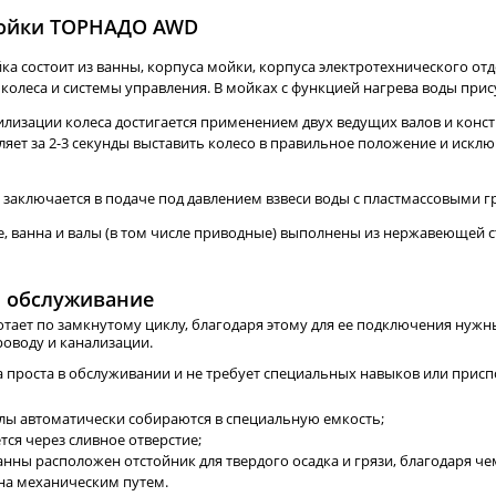
мойки ТОРНАДО AWD
а состоит из ванны, корпуса мойки, корпуса электротехнического отд
колеса и системы управления. В мойках с функцией нагрева воды прис
илизации колеса достигается применением двух ведущих валов и конс
ляет за 2-3 секунды выставить колесо в правильное положение и иск
 заключается в подаче под давлением взвеси воды с пластмассовыми г
%
ХИТ
-15%
-15%
, ванна и валы (в том числе приводные) выполнены из нержавеющей с
и обслуживание
ает по замкнутому циклу, благодаря этому для ее подключения нужны
оводу и канализации.
 проста в обслуживании и не требует специальных навыков или присп
ES-27 Подъемник для
ES-3022 Станок
шиномонтажа (220 V ТВ)
шиномонтажный
лы автоматически собираются в специальную емкость;
ий
полуавтомат 10-24" (380 V)
132 520
77 310
ется через сливное отверстие;
руб.
руб.
анны расположен отстойник для твердого осадка и грязи, благодаря че
155 900 руб.
90 950 руб.
она механическим путем.