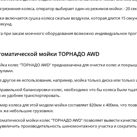
грязнения колеса, оператор выбирает один из режимов мойки: - 20 секунд
ки включается сушка колеса сжатым воздухом, которая длится 15 секу
екунд.
та при заказе моечного оборудования возможно индивидуальное про
томатической мойки ТОРНАДО AWD
йка колес "ТОРНАДО AWD" предназначена для очистки колес и покрыш
нулами.
другое ее использование, например, мойка только диска или только ш
 правильной балансировки колес, необходимо что бы колеса были тща
и их удобнее транспортировать.
ер колеса для этой модели мойки составляет 820мм х 400мм, что позв
ак же небольшие грузовики.
оматической мойки колес "ТОРНАДО AWD" позволяет вывести качеств
 увеличить производительность шиномонтажного участка и сократить 