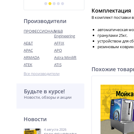
Комплектация
В комплект поставки в
Производители
автоматическая мо
ПРОФЕССИОНАЛ
M&B
гранулами 25кг,
Engineering
устройством для сб
AE&T
AFFIX
резиновым коврик
APAC
APO
ARMADA
Astra Minilift
ATEK
ATIS
Похожие това
Все производители
Будьте в курсе!
Новости, обзоры и акции
Новости
4 августа 2026