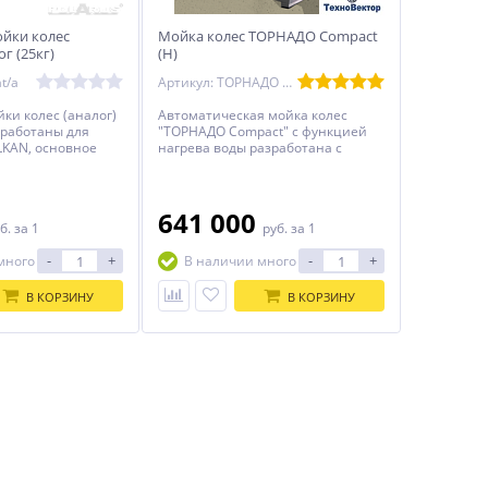
ойки колес
Мойка колес ТОРНАДО Compact
г (25кг)
(H)
t/a
Артикул: ТОРНАДО Compact (H)
ки колес (аналог)
Автоматическая мойка колес
зработаны для
"ТОРНАДО Compact" с функцией
LKAN, основное
нагрева воды разработана с
гинала это цена,
учетом опыта эксплуатации и
ельно ниже за счет
пожеланий пользователей
веден в России
автоматических моек колес не
только нашего производства, но и
641 000
б.
за 1
руб.
за 1
других производителей.
-
+
-
+
много
В наличии много
В КОРЗИНУ
В КОРЗИНУ