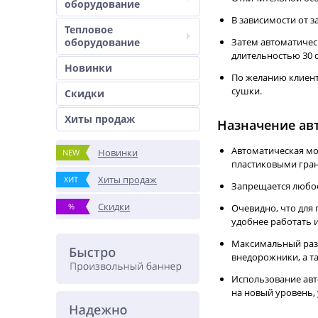
оборудование
В зависимости от за
Тепловое
оборудование
Затем автоматичес
длительностью 30 с
Новинки
По желанию клиен
сушки.
Скидки
Хиты продаж
Назначение ав
Автоматическая мо
Новинки
NEW
пластиковыми гра
Хиты продаж
ХИТ
Запрещается любое 
Скидки
%
Очевидно, что для
удобнее работать 
Максимальный разм
внедорожники, а т
Использование авт
на новый уровень,