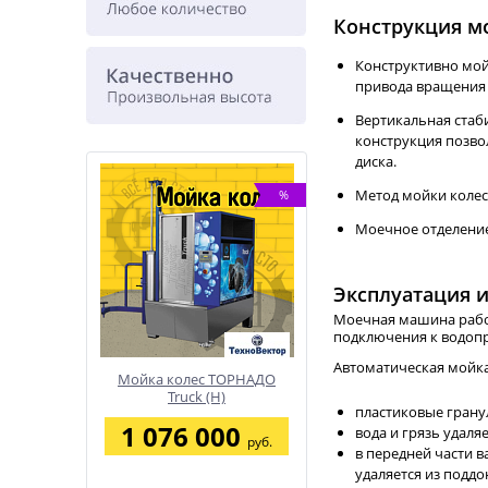
Конструкция 
Конструктивно мойк
привода вращения 
Вертикальная стаб
конструкция позво
диска.
Метод мойки колес
%
%
Моечное отделение
Эксплуатация 
Моечная машина работ
подключения к водопр
Автоматическая мойка
ТОРНАДО
Подъемник двухстоечный
ATIS PEAK 208
H)
BRANN T5.5 г/п 5,5 тонн
Двухстоечный
пластиковые грану
электрогидравлическ
000
288 300
164 830
подъемник 4 тонны
вода и грязь удаля
руб.
руб.
руб.
в передней части в
удаляется из подд