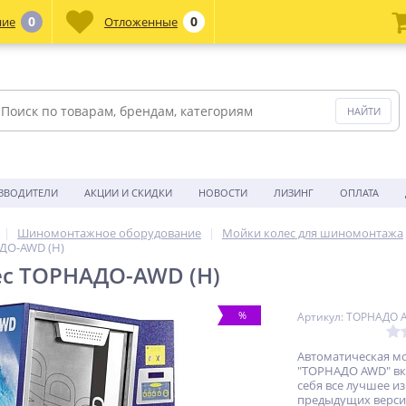
0
0
ние
Отложенные
ЗВОДИТЕЛИ
АКЦИИ И СКИДКИ
НОВОСТИ
ЛИЗИНГ
ОПЛАТА
Шиномонтажное оборудование
Мойки колес для шиномонтажа
ДО-AWD (H)
ес ТОРНАДО-AWD (H)
%
Артикул: ТОРНАДО 
Автоматическая мо
"ТОРНАДО AWD" вк
себя все лучшее из
предыдущих верси