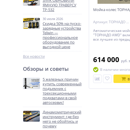
SIVIK ОБНОВИЛИ
ЯМНУЮ ТРАВЕРСУ
ТР-532
Мойка колес ТОРН
30 июля 2026
Артикул: ТОРНАДО AWD
Скидка 50% на пуско-
зарядные устройства
Автоматическая мой
Telwin —
"ТОРНАДО AWD" вклю
профессиональное
все лучшее из пред
оборудование по
версий стендов и до
выгодной цене
новыми технически
решениями, позвол
Все новости
значительно улучши
614 000
руб.
потребительские кач
оборудования.
Обзоры и советы
В наличии много
5 железных причин
В
купить современный
подъемник с
трехсекционными
подхватами в свой
автосервис!
Динамометрический
инструмент: где без
него не обойтись и
почему