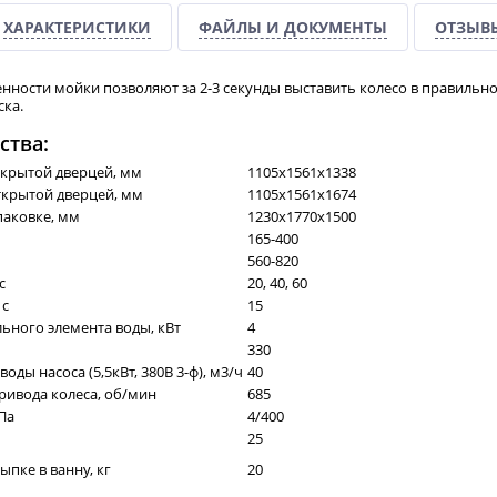
ХАРАКТЕРИСТИКИ
ФАЙЛЫ И ДОКУМЕНТЫ
ОТЗЫВ
нности мойки позволяют за 2-3 секунды выставить колесо в правильн
ка.
ства:
акрытой дверцей, мм
1105х1561х1338
ткрытой дверцей, мм
1105х1561х1674
паковке, мм
1230х1770х1500
165-400
560-820
с
20, 40, 60
 с
15
ьного элемента воды, кВт
4
330
ды насоса (5,5кВт, 380В 3-ф), м3/ч
40
ривода колеса, об/мин
685
Па
4/400
25
ыпке в ванну, кг
20