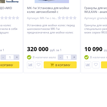
АДО-AWD
МК-1м Установка для мойки
Гранулы для м
колес автомобилей с
WULKAN - анало
увеличенной шириной колеса и
Артикул: МК-1м с подогревом
Артикул: granula
подогревом
ка колес
Установка для мойки колес перед
Гранулы для мой
чила в себя
шиномонтажом МК-1м
специально ра
ыдущих
предназначена для мойки колес
моек серии WU
полнена
легковых автомобилей и
отличие от ори
ми
внедорожников перед
которая значит
ившими
проведением шиномонтажных
того, что произ
ть
операций.
320 000
10 090
за 1
руб.
за 1
ру
ества
-
+
-
+
В наличии мало
В наличии 
 КОРЗИНУ
В КОРЗИНУ