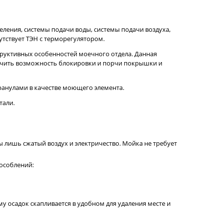
еления, системы подачи воды, системы подачи воздуха,
утствует ТЭН с терморегулятором.
труктивных особенностей моечного отдела. Данная
лючить возможность блокировки и порчи покрышки и
ранулами в качестве моющего элемента.
тали.
 лишь сжатый воздух и электричество. Мойка не требует
особлений:
му осадок скапливается в удобном для удаления месте и