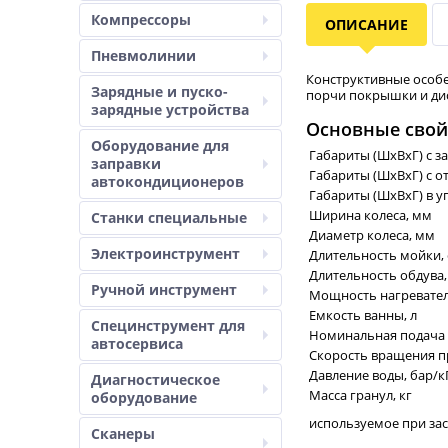
Компрессоры
ОПИСАНИЕ
Пневмолинии
Конструктивные особе
Зарядные и пуско-
порчи покрышки и дис
зарядные устройства
Основные свой
Оборудование для
Габариты (ШхВхГ) с з
заправки
Габариты (ШхВхГ) с о
автокондиционеров
Габариты (ШхВхГ) в у
Ширина колеса, мм
Станки специальные
Диаметр колеса, мм
Электроинструмент
Длительность мойки, 
Длительность обдува,
Ручной инструмент
Мощность нагревател
Емкость ванны, л
Специнструмент для
Номинальная подача во
автосервиса
Скорость вращения п
Давление воды, бар/к
Диагностическое
Масса гранул, кг
оборудование
используемое при зас
Сканеры