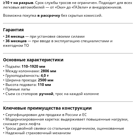
≥10 т на разрыв
. Срок службы тросов не ограничен. Подходит для всех
легковых автомобилей — от «Оки» до «ГАЗели» и внедорожников.
Возможна покупка
в рассрочку
без скрытых комиссий.
Гарантия
•
24 месяца
— при установке своими силами
•
36 месяцев
— при вводе в эксплуатацию специалистами и
ежегодном ТО
Основные характеристики
• Подъём:
110–1920 мм
• Между колоннами:
2806 мм
• Грузоподъёмность:
4,0 т
• Ширина проезда:
2500 мм
• Высота подхвата:
110 мм
• Прямые лапы
• Съем со стопоров:
ручной
, трос на каждой колонне
Ключевые преимущества конструкции
• Сертифицирован для продажи в России и ЕС
• Модернизированная каретка: выдерживает повышенные нагрузки,
снижает риск люфта
• Тросы двойной свивки со стальным сердечником, оцинкованные
• Надежный страховочный механизм