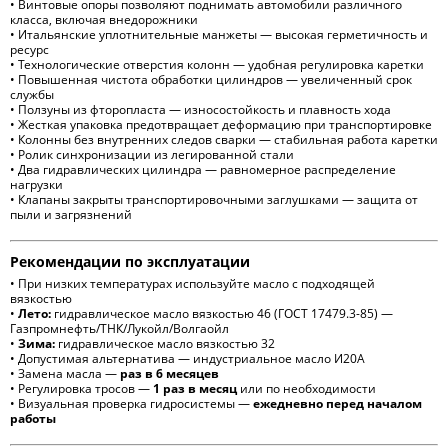
• Винтовые опоры позволяют поднимать автомобили различного
класса, включая внедорожники
• Итальянские уплотнительные манжеты — высокая герметичность и
ресурс
• Технологические отверстия колонн — удобная регулировка каретки
• Повышенная чистота обработки цилиндров — увеличенный срок
службы
• Ползуны из фторопласта — износостойкость и плавность хода
• Жесткая упаковка предотвращает деформацию при транспортировке
• Колонны без внутренних следов сварки — стабильная работа каретки
• Ролик синхронизации из легированной стали
• Два гидравлических цилиндра — равномерное распределение
нагрузки
• Клапаны закрыты транспортировочными заглушками — защита от
пыли и загрязнений
Рекомендации по эксплуатации
• При низких температурах используйте масло с подходящей
вязкостью
•
Лето:
гидравлическое масло вязкостью 46 (ГОСТ 17479.3-85) —
Газпромнефть/ТНК/Лукойл/Волгаойл
•
Зима:
гидравлическое масло вязкостью 32
• Допустимая альтернатива — индустриальное масло И20А
• Замена масла —
раз в 6 месяцев
• Регулировка тросов —
1 раз в месяц
или по необходимости
• Визуальная проверка гидросистемы —
ежедневно перед началом
работы