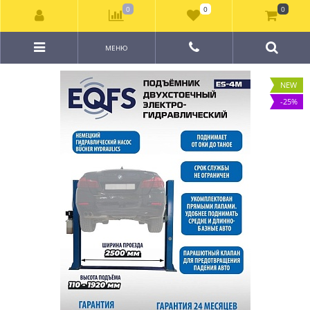
0
0
0
МЕНЮ
NEW
-25%