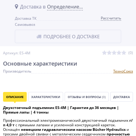
Доставка в
Определение...
Рассчитать
Доставка ТК
Самовывоз
ПОДРОБНЕЕ О ДОСТАВКЕ
(0)
Артикул: ES-4M
Основные характеристики
Производитель
ТехноСоюз
ОПИСАНИЕ
ХАРАКТЕРИСТИКИ
ОТЗЫВЫ И ВОПРОСЫ
(0)
ДОСТАВКА
Двухстоечный подъемник ES-4M | Гарантия до 36 месяцев |
Прямые лапы | 4 тонны
Профессиональный электромеханический двухстоечный подъемник
г/
п 4,0 т
с прямыми лапами и усиленной конструкцией кареток.
Оснащён
немецким гидравлическим насосом Bücher Hydraulics
и
тросами двойной свивки с металлическим сердечником
прочностью